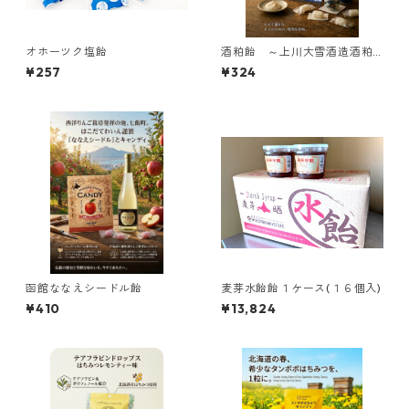
オホーツク塩飴
酒粕飴 ～上川大雪酒造酒粕
使用～
¥257
¥324
函館ななえシードル飴
麦芽水飴飴１ケース(１６個入)
¥410
¥13,824