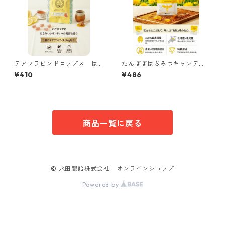
テアフラビンドロップス は
たんぽぽはちみつキャンデ
ちみつレモンティー味
ィ
¥410
¥486
商品一覧に戻る
© 永田製飴株式会社 オンラインショップ
Powered by