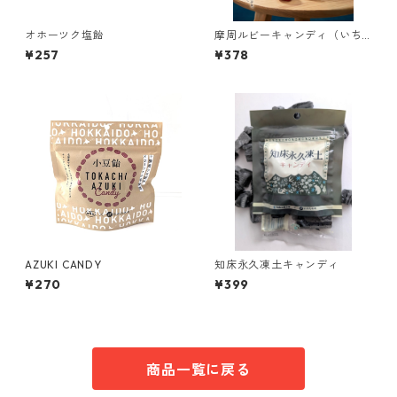
オホーツク塩飴
摩周ルビーキャンディ（いち
ご味）
¥257
¥378
AZUKI CANDY
知床永久凍土キャンディ
¥270
¥399
商品一覧に戻る