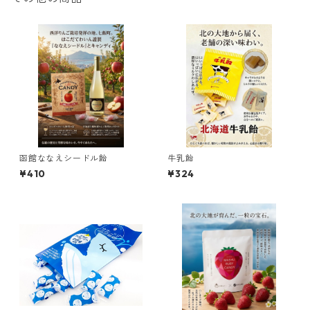
函館ななえシードル飴
牛乳飴
¥410
¥324