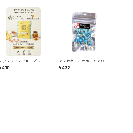
テアフラビンドロップス
クリオネ ～オホーツクの
はちみつレモンティー味
塩使用 グレープフルーツ
¥410
¥432
味～