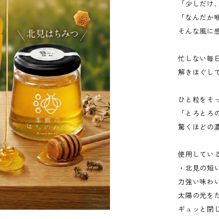
「少しだけ
「なんだか
そんな風に
忙しない毎
解きほぐし
ひと粒をそ
「とろとろ
驚くほどの
使用してい
・北見の短
力強い味わ
太陽の光を
ギュッと閉