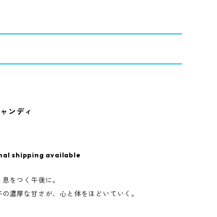
キャンディ
nal shipping available
と息をつく午後に。
杯の濃厚な甘さが、心と体をほどいていく。