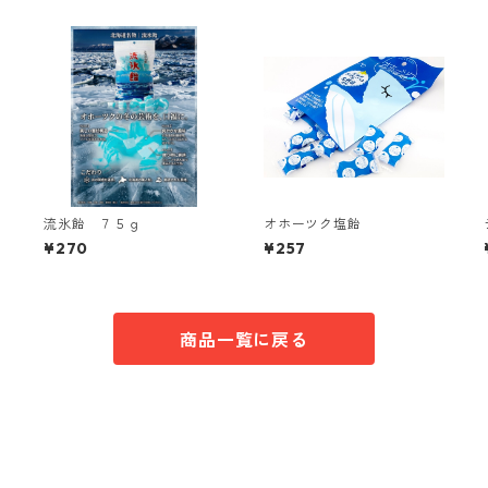
流氷飴 ７５ｇ
オホーツク塩飴
¥270
¥257
商品一覧に戻る