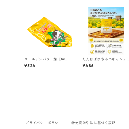
ゴールデンバター飴【中
たんぽぽはちみつキャンデ
袋】
ィ
¥324
¥486
プライバシーポリシー
特定商取引法に基づく表記