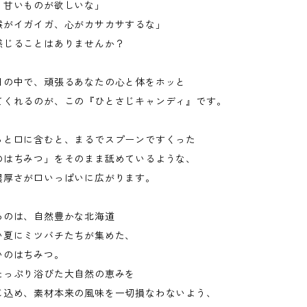
、甘いものが欲しいな」
喉がイガイガ、心がカサカサするな」
感じることはありませんか？
日の中で、頑張るあなたの心と体をホッと
てくれるのが、この『ひとさじキャンディ』です。
っと口に含むと、まるでスプーンですくった
のはちみつ」をそのまま舐めているような、
濃厚さが口いっぱいに広がります。
るのは、自然豊かな北海道
い夏にミツバチたちが集めた、
いのはちみつ。
たっぷり浴びた大自然の恵みを
じ込め、素材本来の風味を一切損なわないよう、