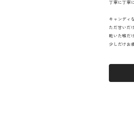
丁寧に丁寧
キャンディ
ただ甘いだ
乾いた喉だ
少しだけお