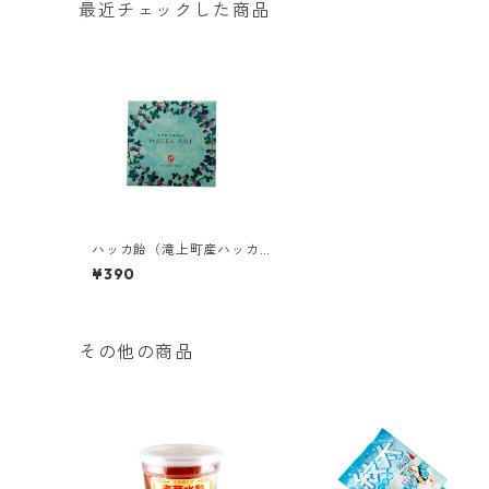
最近チェックした商品
ハッカ飴（滝上町産ハッカ
使用）
¥390
その他の商品