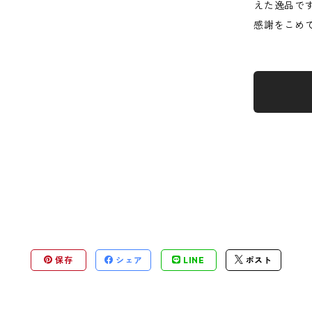
えた逸品で
感謝をこめ
保存
シェア
LINE
ポスト