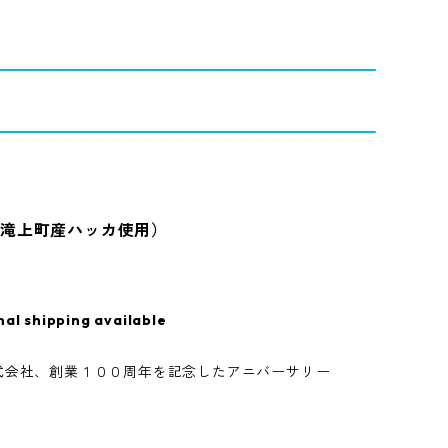
滝上町産ハッカ使用）
nal shipping available
式会社、創業１００周年を記念したアニバーサリー
。