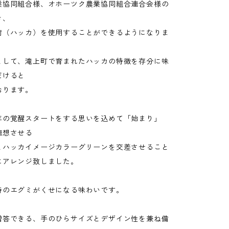
業協同組合様、オホーツク農業協同組合連合会様の
き、
荷（ハッカ）を使用することができるようになりま
として、滝上町で育まれたハッカの特徴を存分に味
だけると
おります。
年の覚醒スタートをする思いを込めて「始まり」
連想させる
とハッカイメージカラーグリーンを交差させること
にアレンジ致しました。
特のエグミがくせになる味わいです。
贈答できる、手のひらサイズとデザイン性を兼ね備