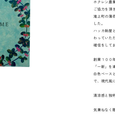
ホクレン農
ご協力を頂
滝上町の薄
した。
ハッカ飴屋
わっていた
確信をして
創業１００
「一新」を
白色ベース
で、現代風
清涼感と独
気兼ねなく