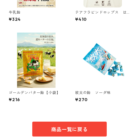
牛乳飴
テアフラビンドロップス は
ちみつレモンティー味
¥324
¥410
ゴールデンバター飴【小袋】
紋太の飴 ソーダ味
¥216
¥270
商品一覧に戻る