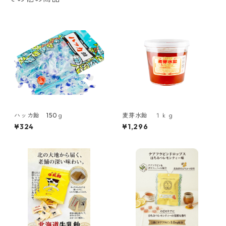
ハッカ飴 150ｇ
麦芽水飴 １ｋｇ
¥324
¥1,296